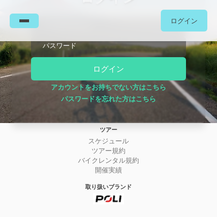
ログイン
メールアドレス
パスワード
ログイン
会社について
事業構想
アカウントをお持ちでない方はこちら
ニュース
パスワードを忘れた方はこちら
お問い合わせ
特定商取引法に基づく表記
ツアー
スケジュール
ツアー規約
バイクレンタル規約
開催実績
取り扱いブランド